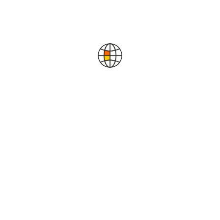
пляжную коллекцию в
OSTIN!
Лето в разгаре
Пополните гардероб купальниками,
плавательными шортами и сланцами в OSTIN!
Яркие или лаконичные модели — в акции
участвуют товары мужской, женской и детской
коллекции.
Подробнее по ссылке -
https://style.ostin.com/news_-20_beach-coll